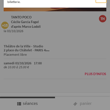
billetterie.
TANTO POCO
Cécile Garcia Fogel
d'après Marco Lodoli
le 03/10/2026
Théâtre de la Ville - Studio
2 place du Châtelet - PARIS 4
ème
Placement libre
samedi 03/10/2026
17:00
de 10.00 à 25.00 €
PLUS D'INFOS
séances
panier
CHOIX DES SÉANCES