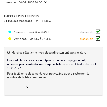
THEATRE DES ABBESSES
BEN DUKE 1
31 rue des Abbesses - PARIS 18
The Last Hamlet
ème
le 30/09/2026
de 6.00 à 35.00 €
indisponible
1ère cat.
de 6.00 à 31.00 €
disponible
2ème cat.
THEATRE DES ABBESSES
31 rue des Abbesses - PARIS 18
ème
Placement numéroté
Merci de sélectionner vos places directement dans le plan.
mercredi 30/09/2026
20:00
En cas de besoins spécifiques (placement, accompagnement,...),
de 6.00 à 35.00 €
n'hésitez pas ) contacter notre équipe billetterie avant tout achat au 01
AJOUTER UN BILLET
42 74 22 77
Pour faciliter le placement, vous pouvez indiquer directement le
nombre de billets commandés :
CHOIX DES SÉANCES