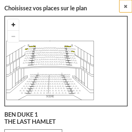
Choisissez vos places sur le plan
Billetterie en ligne
Billets à l'unité
RETOUR À LA LISTE DES SPECTACLES
BEN DUKE 1
THE LAST HAMLET