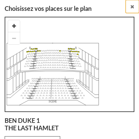
Choisissez vos places sur le plan
Billetterie en ligne
Billets à l'unité
RETOUR À LA LISTE DES SPECTACLES
BEN DUKE 1
THE LAST HAMLET