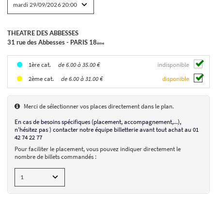
THEATRE DES ABBESSES
BEN DUKE 1
31 rue des Abbesses - PARIS 18
The Last Hamlet
ème
le 29/09/2026
de 6.00 à 35.00 €
indisponible
1ère cat.
de 6.00 à 31.00 €
disponible
2ème cat.
THEATRE DES ABBESSES
31 rue des Abbesses - PARIS 18
ème
Placement numéroté
Merci de sélectionner vos places directement dans le plan.
mardi 29/09/2026
20:00
En cas de besoins spécifiques (placement, accompagnement,...),
de 6.00 à 35.00 €
n'hésitez pas ) contacter notre équipe billetterie avant tout achat au 01
AJOUTER UN BILLET
42 74 22 77
Pour faciliter le placement, vous pouvez indiquer directement le
nombre de billets commandés :
CHOIX DES SÉANCES