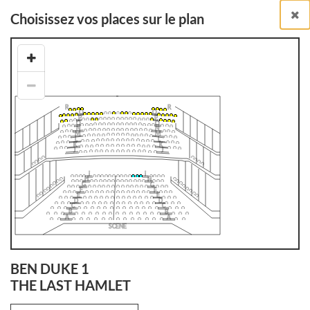
Choisissez vos places sur le plan
Billetterie en ligne
Billets à l'unité
RETOUR À LA LISTE DES SPECTACLES
BEN DUKE 1
THE LAST HAMLET