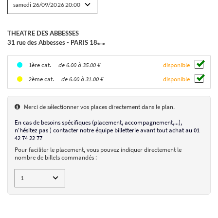
THEATRE DES ABBESSES
BEN DUKE 1
31 rue des Abbesses - PARIS 18
The Last Hamlet
ème
le 26/09/2026
de 6.00 à 35.00 €
disponible
1ère cat.
de 6.00 à 31.00 €
disponible
2ème cat.
THEATRE DES ABBESSES
31 rue des Abbesses - PARIS 18
ème
Placement numéroté
Merci de sélectionner vos places directement dans le plan.
samedi 26/09/2026
20:00
En cas de besoins spécifiques (placement, accompagnement,...),
de 6.00 à 35.00 €
n'hésitez pas ) contacter notre équipe billetterie avant tout achat au 01
AJOUTER UN BILLET
42 74 22 77
Pour faciliter le placement, vous pouvez indiquer directement le
nombre de billets commandés :
CHOIX DES SÉANCES