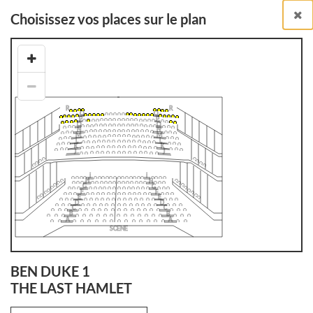
Choisissez vos places sur le plan
Billetterie en ligne
Billets à l'unité
RETOUR À LA LISTE DES SPECTACLES
BEN DUKE 1
THE LAST HAMLET