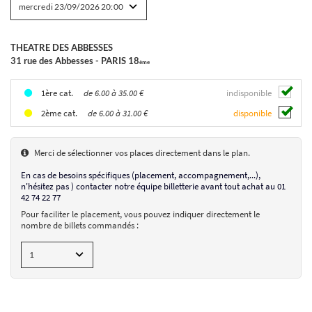
THEATRE DES ABBESSES
BEN DUKE 1
31 rue des Abbesses - PARIS 18
The Last Hamlet
ème
le 23/09/2026
de 6.00 à 35.00 €
indisponible
1ère cat.
de 6.00 à 31.00 €
disponible
2ème cat.
THEATRE DES ABBESSES
31 rue des Abbesses - PARIS 18
ème
Placement numéroté
Merci de sélectionner vos places directement dans le plan.
mercredi 23/09/2026
20:00
En cas de besoins spécifiques (placement, accompagnement,...),
de 6.00 à 35.00 €
n'hésitez pas ) contacter notre équipe billetterie avant tout achat au 01
AJOUTER UN BILLET
42 74 22 77
Pour faciliter le placement, vous pouvez indiquer directement le
nombre de billets commandés :
CHOIX DES SÉANCES