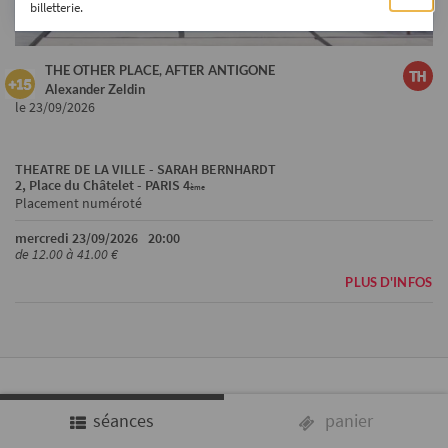
billetterie.
THE OTHER PLACE, AFTER ANTIGONE
Alexander Zeldin
le 23/09/2026
THEATRE DE LA VILLE - SARAH BERNHARDT
2, Place du Châtelet - PARIS 4
ème
Placement numéroté
mercredi 23/09/2026
20:00
de 12.00 à 41.00 €
PLUS D'INFOS
séances
panier
CHOIX DES SÉANCES