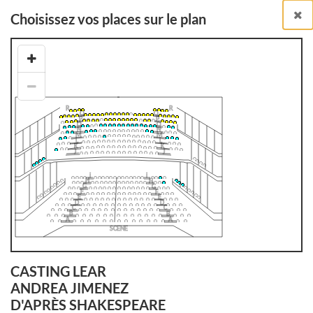
Choisissez vos places sur le plan
Billetterie en ligne
Billets à l'unité
RETOUR À LA LISTE DES SPECTACLES
CASTING LEAR
ANDREA JIMENEZ
D'APRÈS SHAKESPEARE