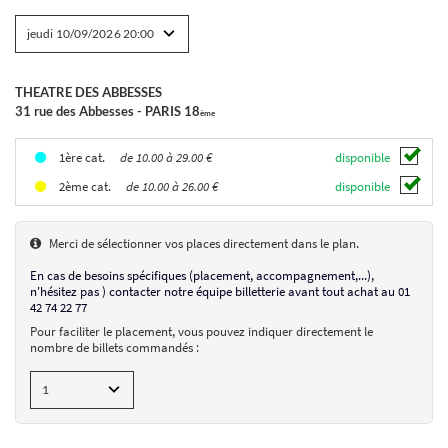
CASTING LEAR
Andrea Jimenez
THEATRE DES ABBESSES
D'après Shakespeare
31 rue des Abbesses - PARIS 18
ème
le 10/09/2026
de 10.00 à 29.00 €
disponible
1ère cat.
de 10.00 à 26.00 €
disponible
2ème cat.
THEATRE DES ABBESSES
31 rue des Abbesses - PARIS 18
ème
Placement numéroté
Merci de sélectionner vos places directement dans le plan.
jeudi 10/09/2026
20:00
de 10.00 à 29.00 €
En cas de besoins spécifiques (placement, accompagnement,...),
n'hésitez pas ) contacter notre équipe billetterie avant tout achat au 01
AJOUTER UN BILLET
42 74 22 77
Pour faciliter le placement, vous pouvez indiquer directement le
nombre de billets commandés :
CHOIX DES SÉANCES