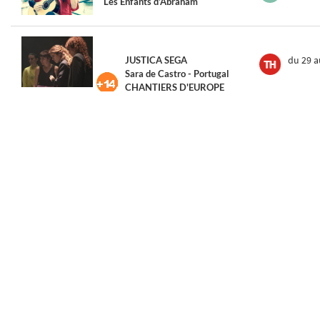
Les Enfants d'Abraham
du 29
a
JUSTICA SEGA
Sara de Castro - Portugal
CHANTIERS D'EUROPE
le 28/0
Concert de Maruja Limón
le 28/0
Roda da Samba (avec Sotak Club)
le 28/0
Sieste musicale